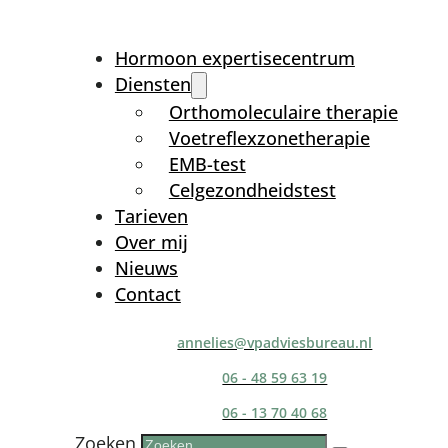
Hormoon expertisecentrum
Diensten
Orthomoleculaire therapie
Voetreflexzonetherapie
EMB-test
Celgezondheidstest
Tarieven
Over mij
Nieuws
Contact
annelies@vpadviesbureau.nl
06 - 48 59 63 19
06 - 13 70 40 68
Zoeken