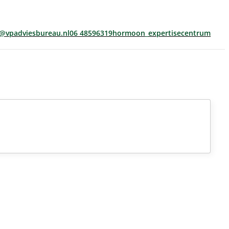
s@vpadviesbureau.nl
06 48596319
hormoon_expertisecentrum