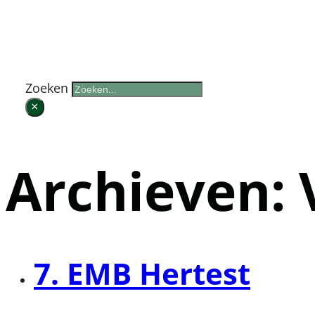
Zoek op de website
Zoeken
×
Archieven:
7. EMB Hertest