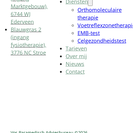
Diensten
Marktgebouw),
Orthomoleculaire
6744 WJ
therapie
Ederveen
Voetreflexzonetherapi
Blauwgras 2
EMB-test
(ingang
Celgezondheidstest
fysiotherapie),
Tarieven
3776 NC Stroe
Over mij
Nieuws
Contact
Vos Paramedisch Adviesbureau ©
2026