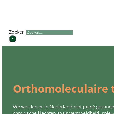
Zoek op de website
Zoeken
×
Orthomoleculaire 
We worden er in Nederland niet persé gezonde
chronische klachten zoals vermoeidheid, spier-