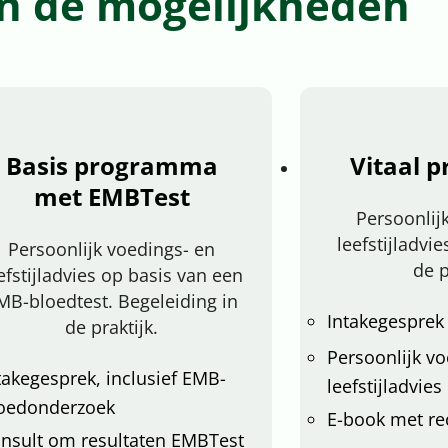
ijn de mogelijkheden
Basis programma
Vitaal 
met EMBTest
Persoonlij
leefstijladvi
Persoonlijk voedings- en
de p
efstijladvies op basis van een
MB-bloedtest. Begeleiding in
Intakegesprek
de praktijk.
Persoonlijk v
takegesprek, inclusief EMB-
leefstijladvies
oedonderzoek
E-book met re
nsult om resultaten EMBTest