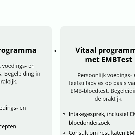
programma
Vitaal program
met EMBTest
k voedings- en
es. Begeleiding in
Persoonlijk voedings- 
raktijk.
leefstijladvies op basis v
EMB-bloedtest. Begeleidi
de praktijk.
oedings- en
Intakegesprek, inclusief 
bloedonderzoek
cepten
Consult om resultaten EM