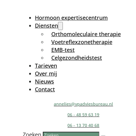
Hormoon expertisecentrum
Diensten
Orthomoleculaire therapie
Voetreflexzonetherapie
EMB-test
Celgezondheidstest
Tarieven
Over mij
Nieuws
Contact
annelies@vpadviesbureau.nl
06 - 48 59 63 19
06 - 13 70 40 68
Zoeken