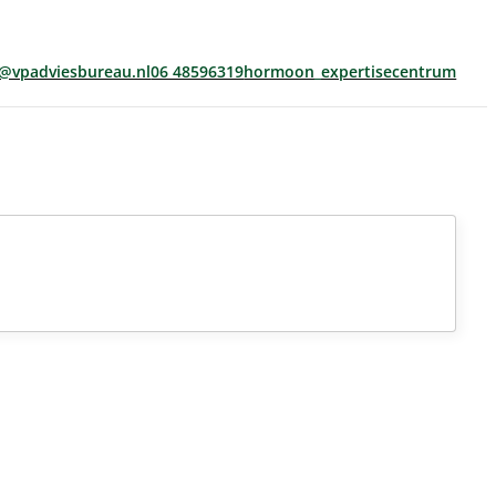
s@vpadviesbureau.nl
06 48596319
hormoon_expertisecentrum