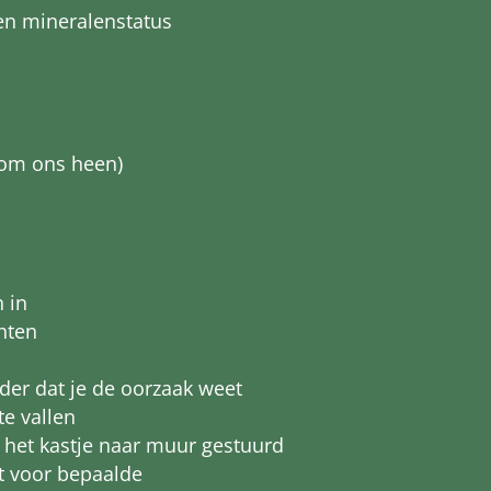
en mineralenstatus
 om ons heen)
 in
chten
nder dat je de oorzaak weet
te vallen
 het kastje naar muur gestuurd
t voor bepaalde