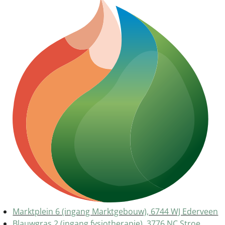
Marktplein 6 (ingang Marktgebouw), 6744 WJ Ederveen
Blauwgras 2 (ingang fysiotherapie), 3776 NC Stroe