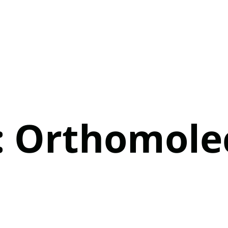
:
Orthomolec