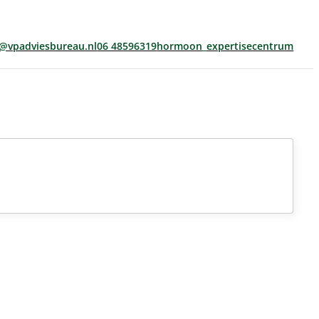
s@vpadviesbureau.nl
06 48596319
hormoon_expertisecentrum