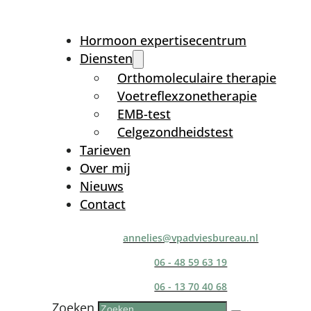
Hormoon expertisecentrum
Diensten
Orthomoleculaire therapie
Voetreflexzonetherapie
EMB-test
Celgezondheidstest
Tarieven
Over mij
Nieuws
Contact
annelies@vpadviesbureau.nl
06 - 48 59 63 19
06 - 13 70 40 68
Zoeken