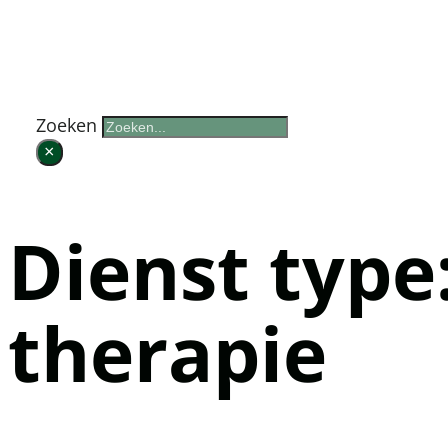
Zoek op de website
Zoeken
×
Dienst type
therapie