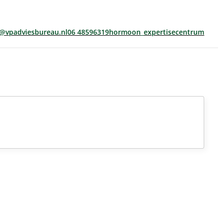
s@vpadviesbureau.nl
06 48596319
hormoon_expertisecentrum