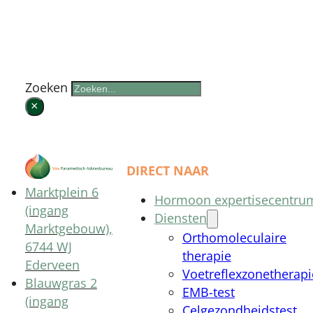
Zoek op de website
Zoeken
×
DIRECT NAAR
Marktplein 6
Hormoon expertisecentru
(ingang
Diensten
Marktgebouw),
Orthomoleculaire
6744 WJ
therapie
Ederveen
Voetreflexzonetherapi
Blauwgras 2
EMB-test
(ingang
Celgezondheidstest