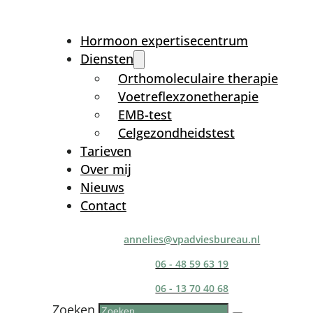
Hormoon expertisecentrum
Diensten
Orthomoleculaire therapie
Voetreflexzonetherapie
EMB-test
Celgezondheidstest
Tarieven
Over mij
Nieuws
Contact
annelies@vpadviesbureau.nl
06 - 48 59 63 19
06 - 13 70 40 68
Zoeken