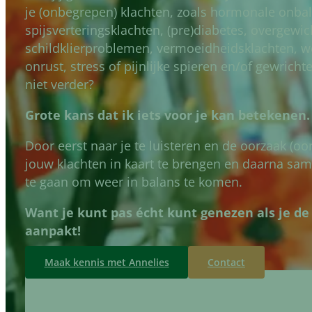
je (onbegrepen) klachten, zoals hormonale onbal
spijsverteringsklachten, (pre)diabetes, overgewic
schildklierproblemen, vermoeidheidsklachten, we
onrust, stress of pijnlijke spieren en/of gewrich
niet verder?
Grote kans dat ik iets voor je kan betekenen.
Door eerst naar je te luisteren en de oorzaak (oo
jouw klachten in kaart te brengen en daarna sam
te gaan om weer in balans te komen.
Want je kunt pas écht kunt genezen als je de
aanpakt!
Maak kennis met Annelies
Contact