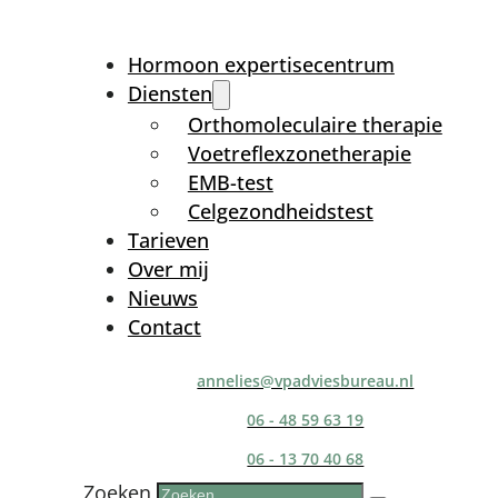
Hormoon expertisecentrum
Diensten
Orthomoleculaire therapie
Voetreflexzonetherapie
EMB-test
Celgezondheidstest
Tarieven
Over mij
Nieuws
Contact
annelies@vpadviesbureau.nl
06 - 48 59 63 19
06 - 13 70 40 68
Zoeken