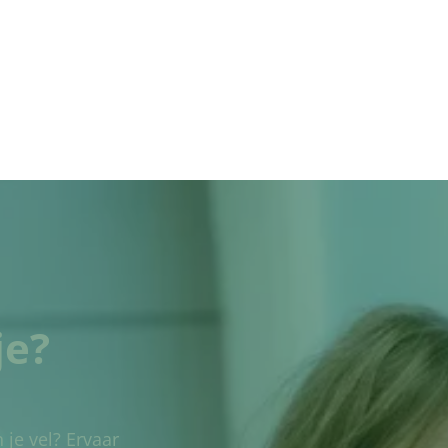
je?
 je vel? Ervaar