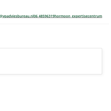
s@vpadviesbureau.nl
06 48596319
hormoon_expertisecentrum