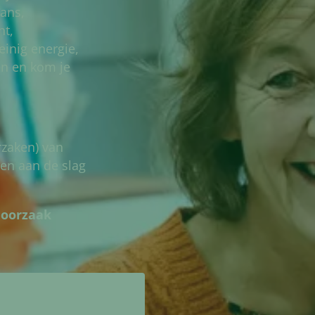
ans,
ht,
inig energie,
ten en kom je
rzaken) van
en aan de slag
 oorzaak