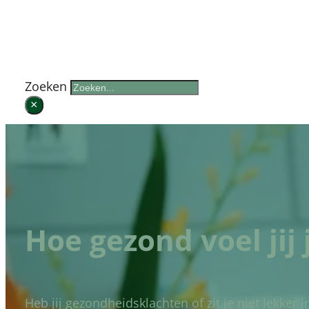
Zoek op de website
Zoeken
×
Hoe gezond voel jij 
Heb jij gezondheidsklachten of zit je niet lekker in