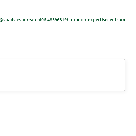
s@vpadviesbureau.nl
06 48596319
hormoon_expertisecentrum