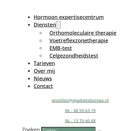
Hormoon expertisecentrum
Diensten
Orthomoleculaire therapie
Voetreflexzonetherapie
EMB-test
Celgezondheidstest
Tarieven
Over mij
Nieuws
Contact
annelies@vpadviesbureau.nl
06 - 48 59 63 19
06 - 13 70 40 68
Zoeken