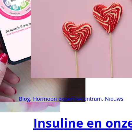
Blog
,
Hormoon expertisecentrum
,
Nieuws
Insuline en onz