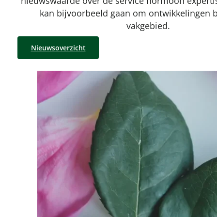
nieuwswaarde over de service hormoon experti
kan bijvoorbeeld gaan om ontwikkelingen 
vakgebied.
Nieuwsoverzicht