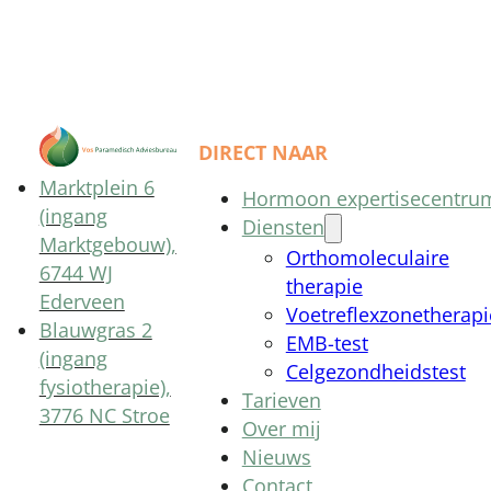
DIRECT NAAR
Marktplein 6
Hormoon expertisecentru
(ingang
Diensten
Marktgebouw),
Orthomoleculaire
6744 WJ
therapie
Ederveen
Voetreflexzonetherapi
Blauwgras 2
EMB-test
(ingang
Celgezondheidstest
fysiotherapie),
Tarieven
3776 NC Stroe
Over mij
Nieuws
Contact